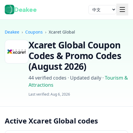
Deakee
语言
Deakee
›
Coupons
›
Xcaret Global
Xcaret Global
Coupon
Codes & Promo Codes
(
August 2026
)
44
verified codes · Updated daily
·
Tourism &
登录
Attractions
Last verified:
Aug 6, 2026
Active Xcaret Global codes